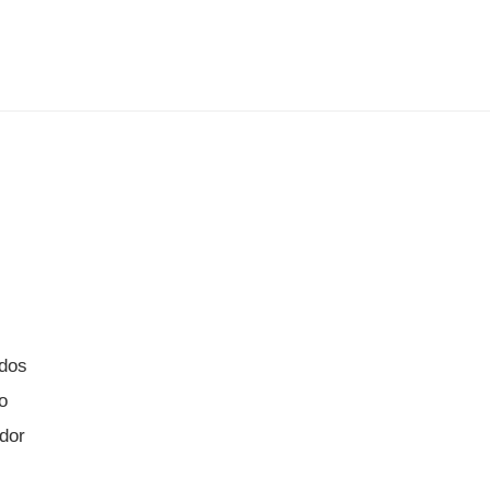
ados
o
dor